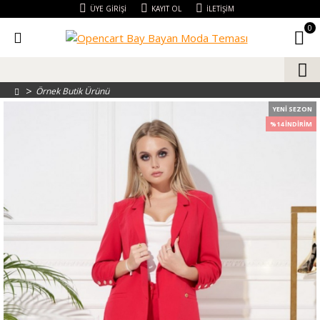
ÜYE GIRIŞI
KAYIT OL
İLETIŞIM
0
Örnek Butik Ürünü
YENI SEZON
%14 İNDIRIM