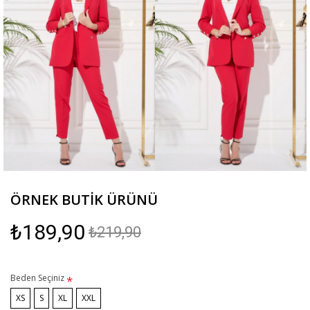
ÖRNEK BUTIK ÜRÜNÜ
₺189,90
₺219,90
Beden Seçiniz
XS
S
XL
XXL